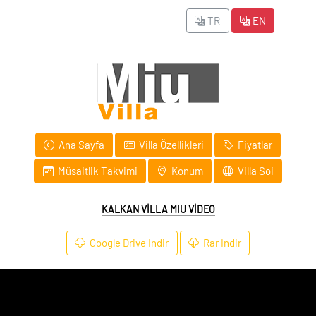
TR
EN
Ana Sayfa
Villa Özellikleri
Fiyatlar
Müsaitlik Takvimi
Konum
Villa Soi
KALKAN VİLLA MIU VİDEO
Google Drive İndir
Rar İndir